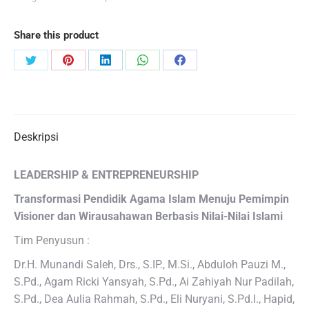
Share this product
Share
Share
Share
Share
Share
on
on
on
on
on
Twitter
Pinterest
LinkedIn
WhatsApp
Facebook
Deskripsi
LEADERSHIP & ENTREPRENEURSHIP
Transformasi Pendidik Agama Islam Menuju Pemimpin
Visioner dan Wirausahawan Berbasis Nilai-Nilai Islami
Tim Penyusun :
Dr.H. Munandi Saleh, Drs., S.IP., M.Si., Abduloh Pauzi M.,
S.Pd., Agam Ricki Yansyah, S.Pd., Ai Zahiyah Nur Padilah,
S.Pd., Dea Aulia Rahmah, S.Pd., Eli Nuryani, S.Pd.I., Hapid,