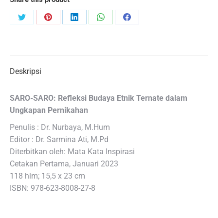
Share
Share
Share
Share
Share
on
on
on
on
on
Twitter
Pinterest
LinkedIn
WhatsApp
Facebook
Deskripsi
SARO-SARO: Refleksi Budaya Etnik Ternate dalam
Ungkapan Pernikahan
Penulis : Dr. Nurbaya, M.Hum
Editor : Dr. Sarmina Ati, M.Pd
Diterbitkan oleh: Mata Kata Inspirasi
Cetakan Pertama, Januari 2023
118 hlm; 15,5 x 23 cm
ISBN: 978-623-8008-27-8