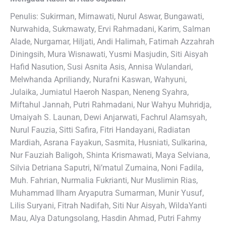
Penulis: Sukirman, Mirnawati, Nurul Aswar, Bungawati,
Nurwahida, Sukmawaty, Ervi Rahmadani, Karim, Salman
Alade, Nurgamar, Hiljati, Andi Halimah, Fatimah Azzahrah
Diningsih, Mura Wisnawati, Yusmi Masjudin, Siti Aisyah
Hafid Nasution, Susi Asnita Asis, Annisa Wulandari,
Melwhanda Apriliandy, Nurafni Kaswan, Wahyuni,
Julaika, Jumiatul Haeroh Naspan, Neneng Syahra,
Miftahul Jannah, Putri Rahmadani, Nur Wahyu Muhridja,
Umaiyah S. Launan, Dewi Anjarwati, Fachrul Alamsyah,
Nurul Fauzia, Sitti Safira, Fitri Handayani, Radiatan
Mardiah, Asrana Fayakun, Sasmita, Husniati, Sulkarina,
Nur Fauziah Baligoh, Shinta Krismawati, Maya Selviana,
Silvia Detriana Saputri, Ni’matul Zumaina, Noni Fadila,
Muh. Fahrian, Nurmalia Fukrianti, Nur Muslimin Rias,
Muhammad Ilham Aryaputra Sumarman, Munir Yusuf,
Lilis Suryani, Fitrah Nadifah, Siti Nur Aisyah, WildaYanti
Mau, Alya Datungsolang, Hasdin Ahmad, Putri Fahmy