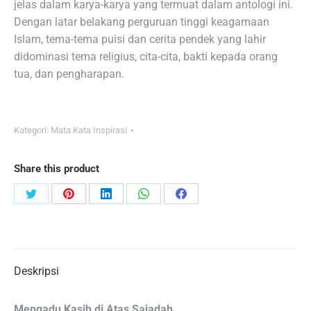
jelas dalam karya-karya yang termuat dalam antologi ini.
Dengan latar belakang perguruan tinggi keagamaan
Islam, tema-tema puisi dan cerita pendek yang lahir
didominasi tema religius, cita-cita, bakti kepada orang
tua, dan pengharapan.
Kategori:
Mata Kata Inspirasi
Share this product
Share
Share
Share
Share
Share
on
on
on
on
on
Twitter
Pinterest
LinkedIn
WhatsApp
Facebook
Deskripsi
Mengadu Kasih di Atas Sajadah