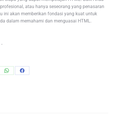
 profesional, atau hanya seseorang yang penasaran
ku ini akan memberikan fondasi yang kuat untuk
Anda dalam memahami dan menguasai HTML.
re
Share
Share
on
on
edIn
WhatsApp
Facebook