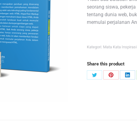
seorang siswa, pekerja
tentang dunia web, bu
memulai perjalanan 
Kategori:
Mata Kata Inspirasi
Share this product
Share
Share
Sha
on
on
on
Twitter
Pinterest
Link