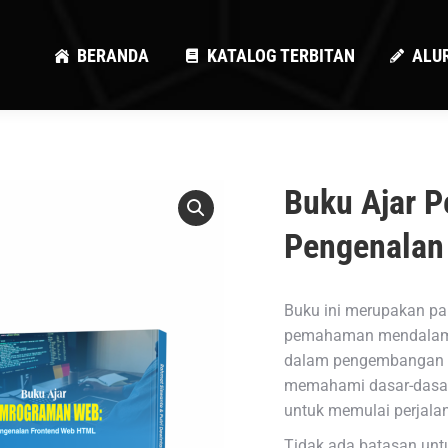
BERANDA
KATALOG TERBITAN
ALU
BERANDA
KATALOG TERBITAN
ALU
Buku Ajar 
Pengenalan
Buku ini merupakan p
pemahaman mendalam t
dalam pengembangan 
memahami dasar-dasar
untuk memulai perjal
Tidak ada batasan unt