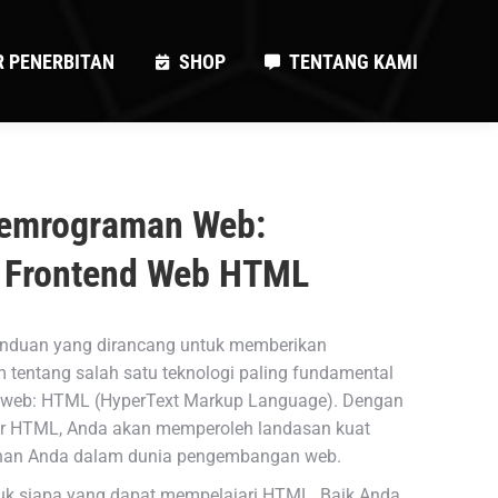
R PENERBITAN
SHOP
TENTANG KAMI
R PENERBITAN
SHOP
TENTANG KAMI
Pemrograman Web:
 Frontend Web HTML
anduan yang dirancang untuk memberikan
entang salah satu teknologi paling fundamental
web: HTML (HyperText Markup Language). Dengan
 HTML, Anda akan memperoleh landasan kuat
anan Anda dalam dunia pengembangan web.
uk siapa yang dapat mempelajari HTML. Baik Anda