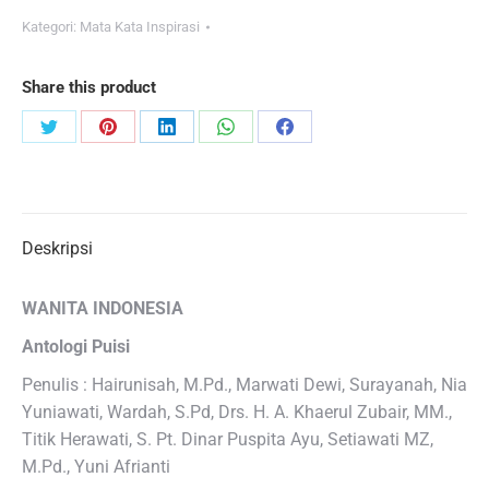
Kategori:
Mata Kata Inspirasi
Share this product
Share
Share
Share
Share
Share
on
on
on
on
on
Twitter
Pinterest
LinkedIn
WhatsApp
Facebook
Deskripsi
WANITA INDONESIA
Antologi Puisi
Penulis : Hairunisah, M.Pd., Marwati Dewi, Surayanah, Nia
Yuniawati, Wardah, S.Pd, Drs. H. A. Khaerul Zubair, MM.,
Titik Herawati, S. Pt. Dinar Puspita Ayu, Setiawati MZ,
M.Pd., Yuni Afrianti