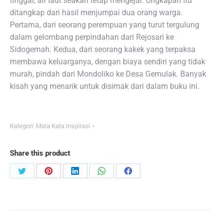
tinggal, air laut seakan tetap mengejar. Ungkapan itu
ditangkap dari hasil menjumpai dua orang warga.
Pertama, dari seorang perempuan yang turut tergulung
dalam gelombang perpindahan dari Rejosari ke
Sidogemah. Kedua, dari seorang kakek yang terpaksa
membawa keluarganya, dengan biaya sendiri yang tidak
murah, pindah dari Mondoliko ke Desa Gemulak. Banyak
kisah yang menarik untuk disimak dari dalam buku ini.
Kategori:
Mata Kata Inspirasi
Share this product
Share
Share
Share
Share
Share
on
on
on
on
on
Twitter
Pinterest
LinkedIn
WhatsApp
Facebook