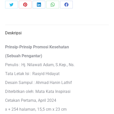
Share
Share
Share
Share
Share
on
on
on
on
on
Twitter
Pinterest
LinkedIn
WhatsApp
Facebook
Deskripsi
Prinsip-Prinsip Promosi Kesehatan
(Sebuah Pengantar)
Penulis : Hj. Nilawati Adam, S.Kep., Ns.
Tata Letak Isi : Rasyid Hidayat
Desain Sampul : Ahmad Hanin Lathif
Diterbitkan oleh: Mata Kata Inspirasi
Cetakan Pertama, April 2024
x + 254 halaman, 15,5 cm x 23 cm