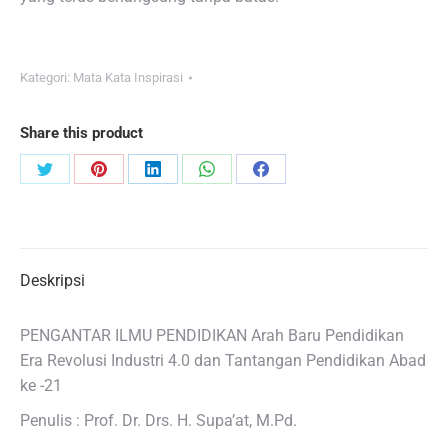
Kategori:
Mata Kata Inspirasi
Share this product
Share
Share
Share
Share
Share
on
on
on
on
on
Twitter
Pinterest
LinkedIn
WhatsApp
Facebook
Deskripsi
PENGANTAR ILMU PENDIDIKAN Arah Baru Pendidikan
Era Revolusi Industri 4.0 dan Tantangan Pendidikan Abad
ke -21
Penulis : Prof. Dr. Drs. H. Supa’at, M.Pd.