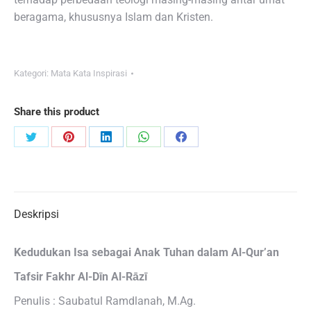
beragama, khususnya Islam dan Kristen.
Kategori:
Mata Kata Inspirasi
Share this product
Share
Share
Share
Share
Share
on
on
on
on
on
Twitter
Pinterest
LinkedIn
WhatsApp
Facebook
Deskripsi
Kedudukan Isa sebagai Anak Tuhan dalam Al-Qur’an
Tafsir Fakhr Al-Dīn Al-Rāzī
Penulis : Saubatul Ramdlanah, M.Ag.