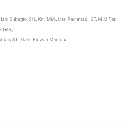
. Hani Subagio, SH., Kn., MM., Hari Rachmadi, SE, M.M.Par.
 S.Geo.,
udhah, ST., Hafel Ridwan Maulana