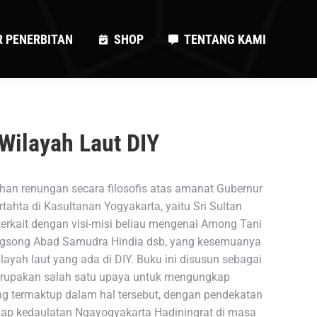
R PENERBITAN
SHOP
TENTANG KAMI
R PENERBITAN
SHOP
TENTANG KAMI
Wilayah Laut DIY
han renungan secara filosofis atas amanat Gubernur
tahta di Kasultanan Yogyakarta, yaitu Sri Sultan
rkait dengan visi-misi beliau mengenai Among Tani
gsong Abad Samudra Hindia dsb, yang kesemuanya
ayah laut yang ada di DIY. Buku ini disusun sebagai
erupakan salah satu upaya untuk mengungkap
g termaktup dalam hal tersebut, dengan pendekatan
hadap kedaulatan Ngayogyakarta Hadiningrat di masa