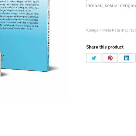
lampau, sesuai dengan 
Kategori:
Mata Kata Inspirasi
Share this product
Share
Share
Sha
on
on
on
Twitter
Pinterest
Link