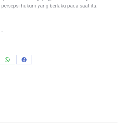
persepsi hukum yang berlaku pada saat itu.
re
Share
Share
on
on
edIn
WhatsApp
Facebook