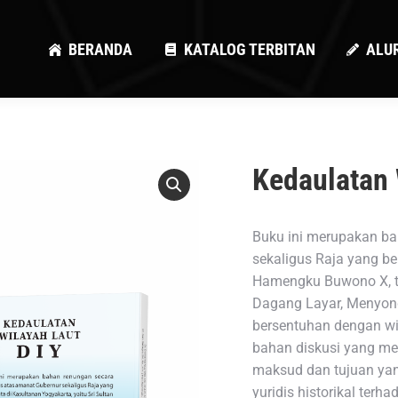
BERANDA
KATALOG TERBITAN
ALU
BERANDA
KATALOG TERBITAN
ALU
Kedaulatan 
Buku ini merupakan ba
sekaligus Raja yang ber
Hamengku Buwono X, te
Dagang Layar, Menyon
bersentuhan dengan wil
bahan diskusi yang m
maksud dan tujuan yan
yuridis historikal ter