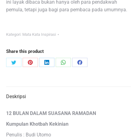
ini layak dibaca bukan hanya oleh para pendakwah
pemula, tetapi juga bagi para pembaca pada umumnya.
Kategori:
Mata Kata Inspirasi
Share this product
Share
Share
Share
Share
Share
on
on
on
on
on
Twitter
Pinterest
LinkedIn
WhatsApp
Facebook
Deskripsi
12 BULAN DALAM SUASANA RAMADAN
Kumpulan Khotbah Kekinian
Penulis : Budi Utomo