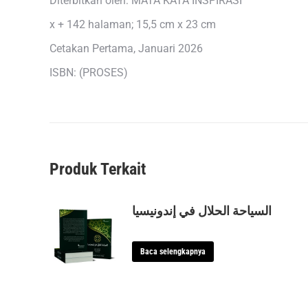
Diterbitkan oleh: MATA KATA INSPIRASI
x + 142 halaman; 15,5 cm x 23 cm
Cetakan Pertama, Januari 2026
ISBN: (PROSES)
Produk Terkait
السياحة الحلال في إندونيسيا
Baca selengkapnya