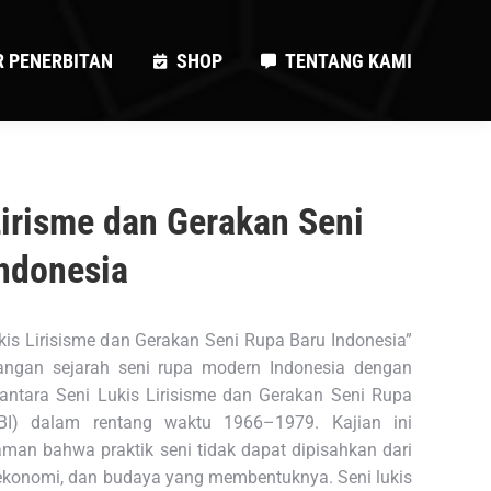
R PENERBITAN
SHOP
TENTANG KAMI
R PENERBITAN
SHOP
TENTANG KAMI
Lirisme dan Gerakan Seni
ndonesia
kis Lirisisme dan Gerakan Seni Rupa Baru Indonesia”
angan sejarah seni rupa modern Indonesia dengan
 antara Seni Lukis Lirisisme dan Gerakan Seni Rupa
BI) dalam rentang waktu 1966–1979. Kajian ini
man bahwa praktik seni tidak dapat dipisahkan dari
k, ekonomi, dan budaya yang membentuknya. Seni lukis