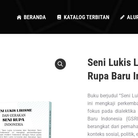
BERANDA
KATALOG TERBITAN
ALU
BERANDA
KATALOG TERBITAN
ALU
Seni Lukis 
Rupa Baru I
Buku berjudul “Seni Lu
ini mengkaji perkemb
fokus pada dialektika
Baru Indonesia (GSR
berangkat dari pemaha
konteks sosial, politi