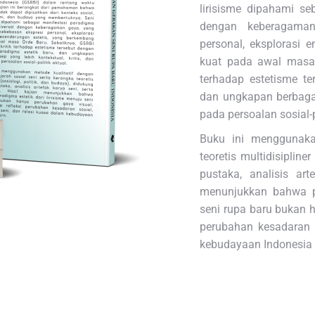
lirisisme dipahami s
dengan keberagama
personal, eksplorasi 
kuat pada awal masa 
terhadap estetisme t
dan ungkapan berbagai 
pada persoalan sosial-p
Buku ini menggunakan
teoretis multidisipline
pustaka, analisis art
menunjukkan bahwa pe
seni rupa baru bukan h
perubahan kesadaran s
kebudayaan Indonesia