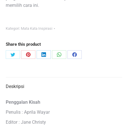
memilih cara ini.
Kategori:
Mata Kata Inspirasi
Share this product
Share
Share
Share
Share
Share
on
on
on
on
on
Twitter
Pinterest
LinkedIn
WhatsApp
Facebook
Deskripsi
Penggalan Kisah
Penulis : Aprila Wayar
Editor : Jane Christy