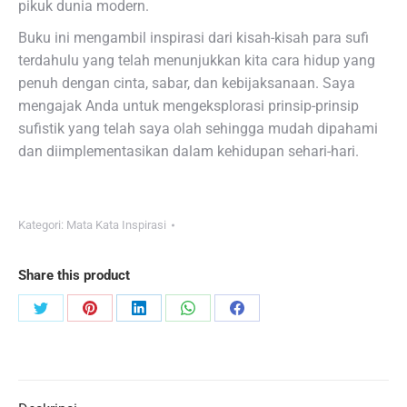
pikuk dunia modern.
Buku ini mengambil inspirasi dari kisah-kisah para sufi
terdahulu yang telah menunjukkan kita cara hidup yang
penuh dengan cinta, sabar, dan kebijaksanaan. Saya
mengajak Anda untuk mengeksplorasi prinsip-prinsip
sufistik yang telah saya olah sehingga mudah dipahami
dan diimplementasikan dalam kehidupan sehari-hari.
Kategori:
Mata Kata Inspirasi
Share this product
Share
Share
Share
Share
Share
on
on
on
on
on
Twitter
Pinterest
LinkedIn
WhatsApp
Facebook