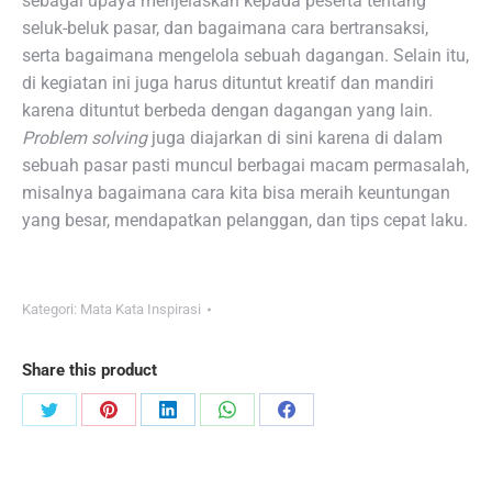
sebagai upaya menjelaskan kepada peserta tentang
seluk-beluk pasar, dan bagaimana cara bertransaksi,
serta bagaimana mengelola sebuah dagangan. Selain itu,
di kegiatan ini juga harus dituntut kreatif dan mandiri
karena dituntut berbeda dengan dagangan yang lain.
Problem solving
juga diajarkan di sini karena di dalam
sebuah pasar pasti muncul berbagai macam permasalah,
misalnya bagaimana cara kita bisa meraih keuntungan
yang besar, mendapatkan pelanggan, dan tips cepat laku.
Kategori:
Mata Kata Inspirasi
Share this product
Share
Share
Share
Share
Share
on
on
on
on
on
Twitter
Pinterest
LinkedIn
WhatsApp
Facebook