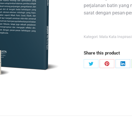
perjalanan batin yang 
sarat dengan pesan-pes
Kategori:
Mata Kata Inspirasi
Share this product
Share
Share
Sha
on
on
on
Twitter
Pinterest
Link