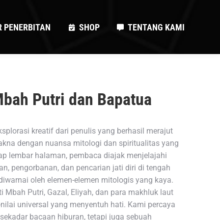
R PENERBITAN
SHOP
TENTANG KAMI
R PENERBITAN
SHOP
TENTANG KAMI
bah Putri dan Bapatua
ksplorasi kreatif dari penulis yang berhasil merajut
kna dengan nuansa mitologi dan spiritualitas yang
p lembar halaman, pembaca diajak menjelajahi
n, pengorbanan, dan pencarian jati diri di tengah
diwarnai oleh elemen-elemen mitologis yang kaya.
ti Mbah Putri, Gazal, Eliyah, dan para makhluk laut
-nilai universal yang menyentuh hati. Kami percaya
sekadar bacaan hiburan, tetapi juga sebuah