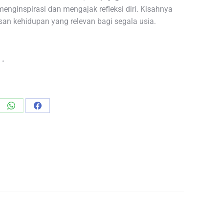
menginspirasi dan mengajak refleksi diri. Kisahnya
an kehidupan yang relevan bagi segala usia.
re
Share
Share
on
on
edIn
WhatsApp
Facebook