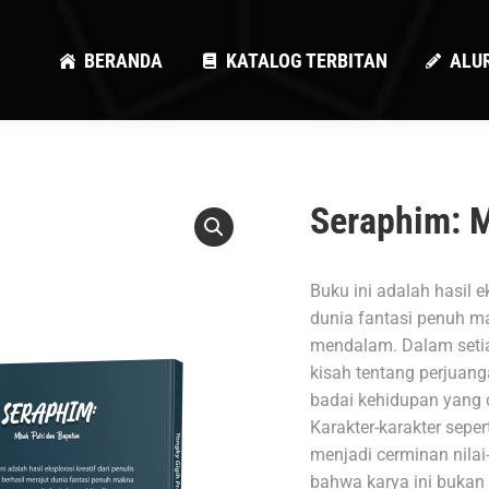
BERANDA
KATALOG TERBITAN
ALU
BERANDA
KATALOG TERBITAN
ALU
Seraphim: M
Buku ini adalah hasil e
dunia fantasi penuh ma
mendalam. Dalam setia
kisah tentang perjuanga
badai kehidupan yang 
Karakter-karakter seper
menjadi cerminan nilai
bahwa karya ini bukan 