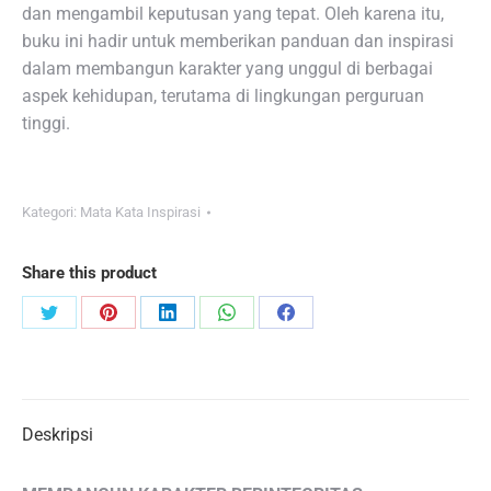
dan mengambil keputusan yang tepat. Oleh karena itu,
buku ini hadir untuk memberikan panduan dan inspirasi
dalam membangun karakter yang unggul di berbagai
aspek kehidupan, terutama di lingkungan perguruan
tinggi.
Kategori:
Mata Kata Inspirasi
Share this product
Share
Share
Share
Share
Share
on
on
on
on
on
Twitter
Pinterest
LinkedIn
WhatsApp
Facebook
Deskripsi