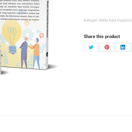
Kategori:
Mata Kata Inspirasi
Share this product
Share
Share
Sha
on
on
on
Twitter
Pinterest
Link