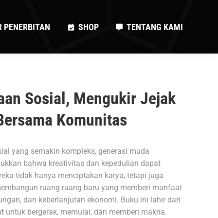
R PENERBITAN
SHOP
TENTANG KAMI
R PENERBITAN
SHOP
TENTANG KAMI
an Sosial, Mengukir Jejak
Bersama Komunitas
sial yang semakin kompleks, generasi muda
jukkan bahwa kreativitas dan kepedulian dapat
ereka tidak hanya menciptakan karya, tetapi juga
membangun ruang-ruang baru yang memberi manfaat
ungan, dan keberlanjutan ekonomi. Buku ini lahir dari
t untuk bergerak, memulai, dan memberi makna.