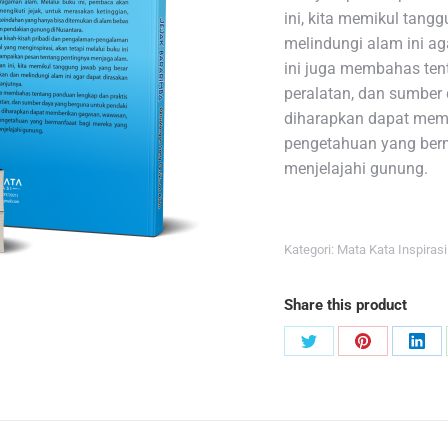
ini, kita memikul tang
melindungi alam ini ag
ini juga membahas ten
peralatan, dan sumber
diharapkan dapat memb
pengetahuan yang berm
menjelajahi gunung.
Kategori:
Mata Kata Inspirasi
Share this product
Share
Share
Sha
on
on
on
Twitter
Pinterest
Link