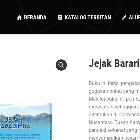
BERANDA
KATALOG TERBITAN
ALU
BERANDA
KATALOG TERBITAN
ALU
Jejak Barar
Buku ini berisi penga
gugusan pulau yang me
Melalui buku ini, pemb
merasakan ketinggian,
ditemukan di alam be
Nusantara. Bukan hany
pendaki terkenal yang m
menyampaikan pesan t