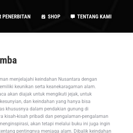
R PENERBITAN
SHOP
TENTANG KAMI
R PENERBITAN
SHOP
TENTANG KAMI
imba
laman menjelajahi keindahan Nusantara dengan
miliki keunikan serta keanekaragaman alam.
aca akan diajak untuk mengikuti jejak, untuk
 kesunyian, dan keindahan yang hanya bisa
bas khususnya dalam pendakian gunung di
a kisah-kisah pribadi dan pengalaman-pengalaman
enginspirasi, akan tetapi melalui buku ini juga ingin
entang pentingnya menjaga alam. Dibalik keindahan