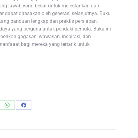
gung jawab yang besar untuk melestarikan dan
ar dapat dirasakan oleh generasi selanjutnya. Buku
tang panduan lengkap dan praktis persiapan,
 daya yang berguna untuk pendaki pemula. Buku ini
erikan gagasan, wawasan, inspirasi, dan
anfaaat bagi mereka yang tertarik untuk
re
Share
Share
on
on
edIn
WhatsApp
Facebook